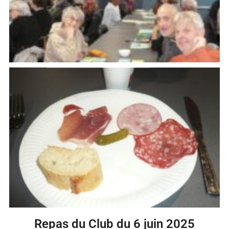
Repas du Club du 6 juin 2025