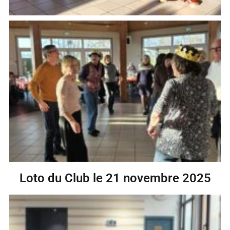
Loto du Club le 21 novembre 2025