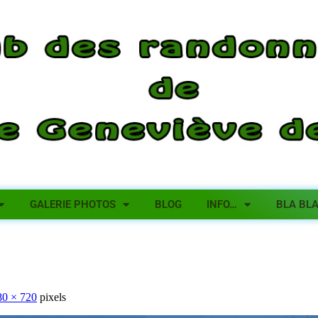
GALERIE PHOTOS
BLOG
INFO…
BLA BL
80 × 720
pixels