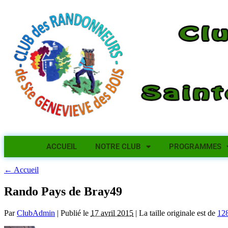
ACCUEIL
NOTRE CLUB
PROGRAMMES
←
Accueil
Rando Pays de Bray49
Par
ClubAdmin
|
Publié le
17 avril 2015
|
La taille originale est de
12