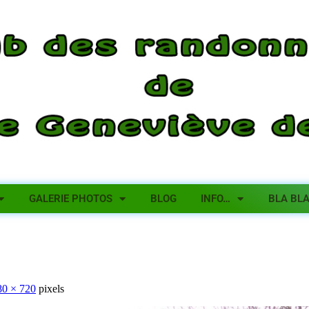
GALERIE PHOTOS
BLOG
INFO…
BLA BL
80 × 720
pixels