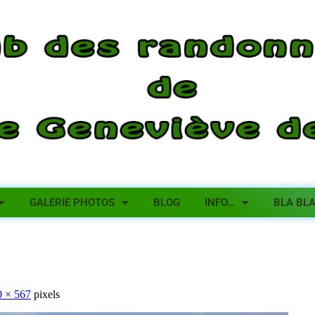
GALERIE PHOTOS
BLOG
INFO…
BLA BL
0 × 567
pixels