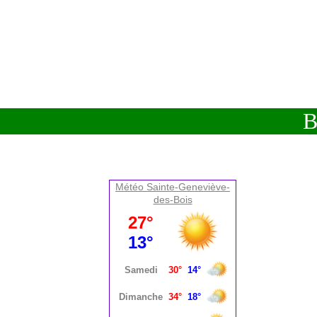
BI
Météo Sainte-Geneviève-
des-Bois