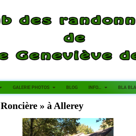
GALERIE PHOTOS
BLOG
INFO…
BLA BL
 Roncière » à Allerey