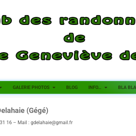
GALERIE PHOTOS
BLOG
INFO…
BLA BL
elahaie (Gégé)
 31 16 – Mail :
gdelahaie@gmail.fr