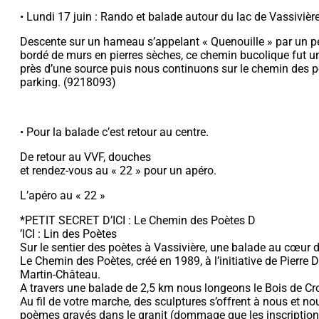
• Lundi 17 juin : Rando et balade autour du lac de Vassivière
Descente sur un hameau s’appelant « Quenouille » par un pe
bordé de murs en pierres sèches, ce chemin bucolique fut un 
près d’une source puis nous continuons sur le chemin des p
parking. (9218093)
• Pour la balade c’est retour au centre.
De retour au VVF, douches
et rendez-vous au « 22 » pour un apéro.
L’apéro au « 22 »
*PETIT SECRET D’ICI : Le Chemin des Poètes D
’ICI : Lin des Poètes
Sur le sentier des poètes à Vassivière, une balade au cœur d
Le Chemin des Poètes, créé en 1989, à l’initiative de Pierre 
Martin-Château.
A travers une balade de 2,5 km nous longeons le Bois de Cro
Au fil de votre marche, des sculptures s’offrent à nous et nou
poèmes gravés dans le granit (dommage que les inscriptions