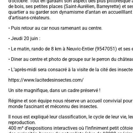
d’octobre. Tout en gardant son aspect des plus pittoresque
de bois, ses petites places (Saint-Aurélien, Barreyrette) et s
quartier a su garder son dynamisme d’antan en accueilllant
d’artisans-créateurs.
• Puis retour au car nous ramenant au centre.
• Jeudi 20 juin :
• Le matin, rando de 8 km à Neuvic-Entier (9547051) et ses
• Diner au centre et photo de groupe sur le perron du châtea
• L’après-midi sera consacré à la visite de la cité des insect
https://www.lacitedesinsectes.com/
Un site magnifique, dans un cadre préservé !
Régine et son équipe nous réserve un accueil convivial pour 
monde fascinant et méconnu des insectes.
Il nous est expliqué leur classification, le cycle de leur vie, l
reproduction.
400 m² d’expositions interactives où l’infiniment petit côtoie