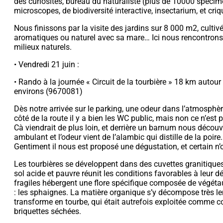
des curiosités, bureau du naturaliste (plus de 10000 spécime
microscopes, de biodiversité interactive, insectarium, et criq
Nous finissons par la visite des jardins sur 8 000 m2, cultiv
aromatiques ou naturel avec sa mare… Ici nous rencontrons 
milieux naturels.
• Vendredi 21 juin :
• Rando à la journée « Circuit de la tourbière » 18 km auto
environs (9670081)
Dès notre arrivée sur le parking, une odeur dans l’atmosphère
côté de la route il y a bien les WC public, mais non ce n’est 
Cà viendrait de plus loin, et derrière un barnum nous découv
ambulant et l’odeur vient de l’alambic qui distille de la poire.
Gentiment il nous est proposé une dégustation, et certain n’
Les tourbières se développent dans des cuvettes granitiques
sol acide et pauvre réunit les conditions favorables à leur 
fragiles hébergent une flore spécifique composée de végétaux
: les sphaignes. La matière organique s’y décompose très l
transforme en tourbe, qui était autrefois exploitée comme 
briquettes séchées.