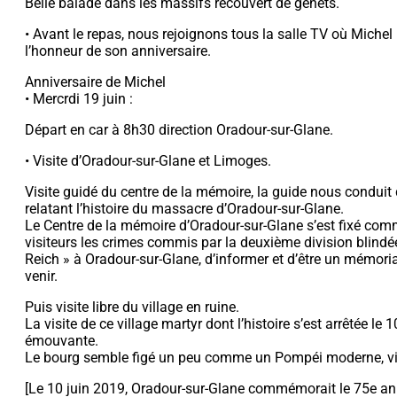
Belle balade dans les massifs recouvert de genets.
• Avant le repas, nous rejoignons tous la salle TV où Miche
l’honneur de son anniversaire.
Anniversaire de Michel
• Mercrdi 19 juin :
Départ en car à 8h30 direction Oradour-sur-Glane.
• Visite d’Oradour-sur-Glane et Limoges.
Visite guidé du centre de la mémoire, la guide nous conduit 
relatant l’histoire du massacre d’Oradour-sur-Glane.
Le Centre de la mémoire d’Oradour-sur-Glane s’est fixé com
visiteurs les crimes commis par la deuxième division blind
Reich » à Oradour-sur-Glane, d’informer et d’être un mémoria
venir.
Puis visite libre du village en ruine.
La visite de ce village martyr dont l’histoire s’est arrêtée le 
émouvante.
Le bourg semble figé un peu comme un Pompéi moderne, vic
[Le 10 juin 2019, Oradour-sur-Glane commémorait le 75e an