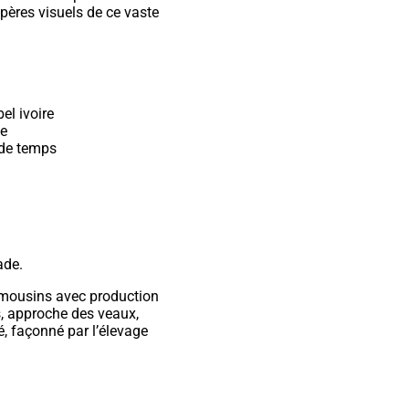
repères visuels de ce vaste
el ivoire
ie
 de temps
ade.
limousins avec production
s, approche des veaux,
é, façonné par l’élevage