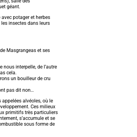
ns), salle des
uet géant.
é avec potager et herbes
les insectes dans leurs
ur de Masgrangeas et ses
 nous interpelle, de l’autre
pas cela.
rons un bouilleur de cru
ont pas dit non…
 appelées alvéoles, où le
développement. Ces milieux
 primitifs très particuliers
entement, s’accumule et se
combustible sous forme de