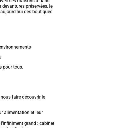
 avec ses maisons à pans
es devantures préservées, le
 aujourd’hui des boutiques
 environnements
u
es pour tous.
nous faire découvrir le
eur alimentation et leur
 l’infiniment grand : cabinet