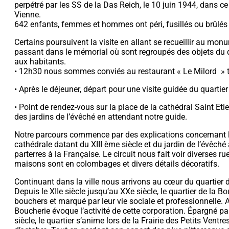
perpétré par les SS de la Das Reich, le 10 juin 1944, dans ce 
Vienne.
642 enfants, femmes et hommes ont péri, fusillés ou brûlés v
Certains poursuivent la visite en allant se recueillir au mon
passant dans le mémorial où sont regroupés des objets du 
aux habitants.
• 12h30 nous sommes conviés au restaurant « Le Milord » 
• Après le déjeuner, départ pour une visite guidée du quartie
• Point de rendez-vous sur la place de la cathédral Saint Et
des jardins de l’évêché en attendant notre guide.
Notre parcours commence par des explications concernant l
cathédrale datant du XIII ème siècle et du jardin de l’évêché
parterres à la Française. Le circuit nous fait voir diverses r
maisons sont en colombages et divers détails décoratifs.
Continuant dans la ville nous arrivons au cœur du quartier 
Depuis le XIIe siècle jusqu’au XXe siècle, le quartier de la Bo
bouchers et marqué par leur vie sociale et professionnelle. 
Boucherie évoque l’activité de cette corporation. Épargné p
siècle, le quartier s’anime lors de la Frairie des Petits Vent